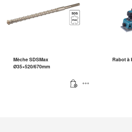
Mèche SDSMax
Rabot à 
Ø35×520/670mm