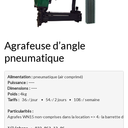
Agrafeuse d’angle
pneumatique
Alimentation :
Puissance : ----
Dimensions :
----

Poids : 
Tarifs :   
36.-/ jour    •   54.-/ 2 jours   •   108.-/ semaine 
Agrafes WN15 non-comprises dans la location => 4.- la barrette de 5