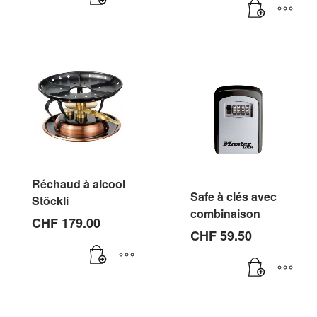
actuel
était :
est :
CHF 290.00
CHF 189.00.
Réchaud à alcool
Safe à clés avec
Stöckli
combinaison
CHF
179.00
CHF
59.50