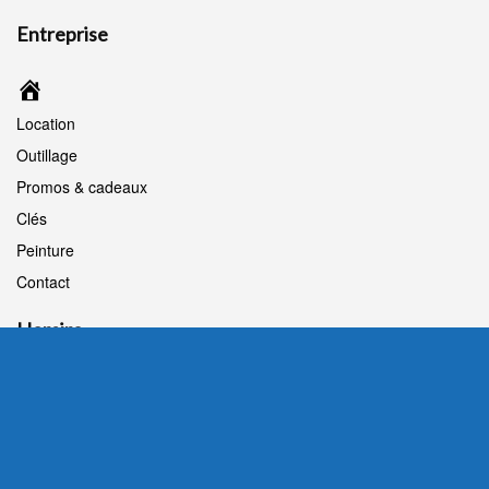
Entreprise
Accueil
Location
Outillage
Promos & cadeaux
Clés
Peinture
Contact
Horaire
Lu, me, je et ve :
07:30-12:00/13:30-18:00
Mardi : fermé
Samedi : 08:00-12:00