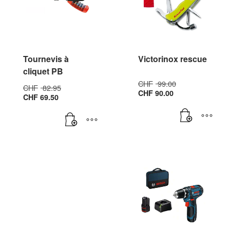
Tournevis à
Victorinox rescue
cliquet PB
Le
CHF
99.00
Le
CHF
82.95
Le
prix
CHF
90.00
Le
prix
CHF
69.50
prix
initial
prix
initial
actuel
était :
actuel
était :
est :
CHF 99.00.
est :
CHF 82.95.
CHF 90.00.
CHF 69.50.