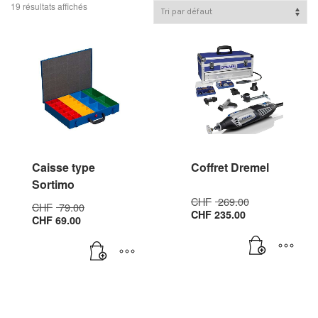
19 résultats affichés
Caisse type
Coffret Dremel
Sortimo
Le
CHF
269.00
Le
CHF
79.00
Le
prix
CHF
235.00
Le
prix
CHF
69.00
prix
initial
prix
initial
actuel
était :
actuel
était :
est :
CHF 269.00
est :
CHF 79.00.
CHF 235.00.
CHF 69.00.