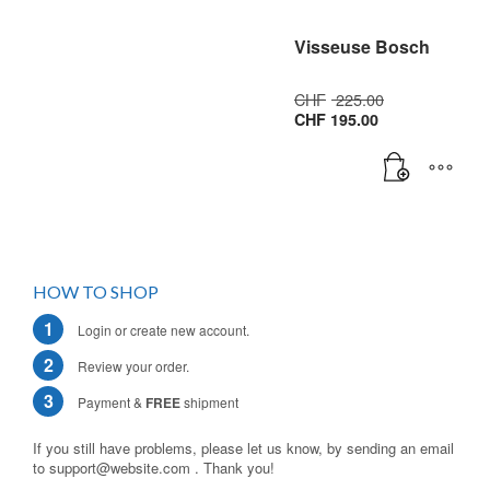
Visseuse Bosch
Le
CHF
225.00
Le
prix
CHF
195.00
prix
initial
actuel
était :
est :
CHF 225.00
CHF 195.00.
HOW TO SHOP
1
Login or create new account.
2
Review your order.
3
Payment &
FREE
shipment
If you still have problems, please let us know, by sending an email
to support@website.com . Thank you!