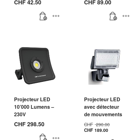
CHF
42.50
CHF
89.00
Projecteur LED
Projecteur LED
10’000 Lumens –
avec détecteur
230V
de mouvements
Le
CHF
298.50
CHF
290.00
Le
prix
CHF
189.00
prix
initial